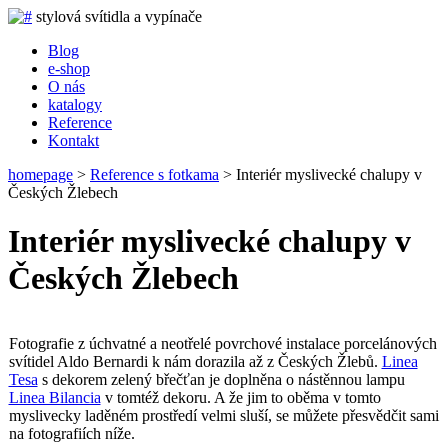
stylová svítidla a vypínače
Blog
e-shop
O nás
katalogy
Reference
Kontakt
homepage
>
Reference s fotkama
>
Interiér myslivecké chalupy v
Českých Žlebech
Interiér myslivecké chalupy v
Českých Žlebech
Fotografie z úchvatné a neotřelé povrchové instalace porcelánových
svítidel Aldo Bernardi k nám dorazila až z Českých Žlebů.
Linea
Tesa
s dekorem zelený břečťan je doplněna o nástěnnou lampu
Linea Bilancia
v tomtéž dekoru. A že jim to oběma v tomto
myslivecky laděném prostředí velmi sluší, se můžete přesvědčit sami
na fotografiích níže.