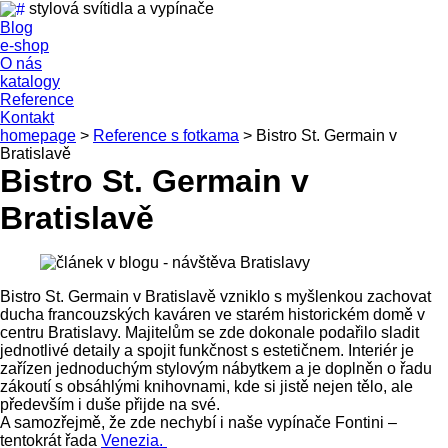
stylová svítidla a vypínače
Blog
e-shop
O nás
katalogy
Reference
Kontakt
homepage
>
Reference s fotkama
>
Bistro St. Germain v
Bratislavě
Bistro St. Germain v
Bratislavě
Bistro St. Germain v Bratislavě vzniklo s myšlenkou zachovat
ducha francouzských kaváren ve starém historickém domě v
centru Bratislavy. Majitelům se zde dokonale podařilo sladit
jednotlivé detaily a spojit funkčnost s estetičnem. Interiér je
zařízen jednoduchým stylovým nábytkem a je doplněn o řadu
zákoutí s obsáhlými knihovnami, kde si jistě nejen tělo, ale
především i duše přijde na své.
A samozřejmě, že zde nechybí i naše vypínače Fontini –
tentokrát řada
Venezia.