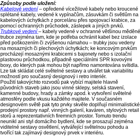
Způsoby podle uložení:
Kabelové vedení
– opředené vícežilové kabely nebo kroucené
splétané kabely, vedené k vypínačům, zásuvkám či světlům na
kabelových úchytkách z porcelánu přes spojovací krabice, za
pomocí ochranných průchodek, záslepek a jiných prvků.
Trubkové vedení
– kabely vedené v ochranné většinou měděn
trubce zejména tam, kde je potřeba ochránit kabel bez izolace
před poškozením či zvýšenou námahou – trubky jsou vedeny
na mosazných či plechových úchytkách; ke koncovým prvkům
procházejí mosaznými krabicemi s bajonety nebo s izolační
plastovou průchodkou, případně speciálními SPR kovovými
boxy, do kterých pak mohou být napřímo namontována svítidla.
Lze tak skládat celé světelné sestavy a utvářet tak variabilitu
možností pro současný designový i retro interiér.
Použití takovýchto rozvodů pak vybízí majitele hlavně
původních staveb jako jsou vinné sklepy, selská stavení,
kamenné budovy, hrady a zámky apod. k vytvoření světelné
atmosféry podle vkusu každého majitele. V současném
designovém světě pak tyto prvky skvěle doplňují minimalistické
prodejní prostory např. vinných galerií, kaváren, stylových retail
storů a reprezentativních firemních prostor. Tomuto trendu
neunikl ani styl domácího bydlení, kde se prosazují zejména
viditelné sestavy osvětlení, vytvářející světelnou pohodu a
tvořící tak zajímavý designový prvek v interiéru.