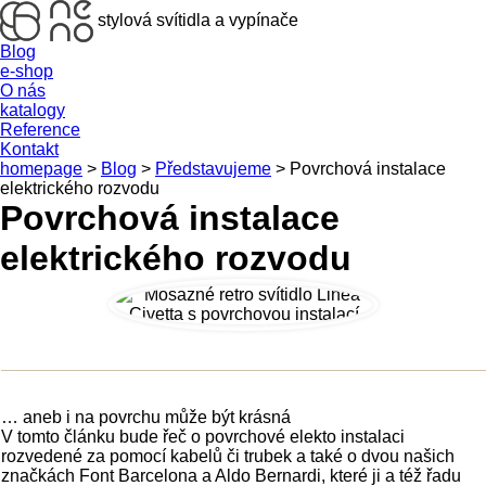
stylová svítidla a vypínače
Blog
e-shop
O nás
katalogy
Reference
Kontakt
homepage
>
Blog
>
Představujeme
>
Povrchová instalace
elektrického rozvodu
Povrchová instalace
elektrického rozvodu
… aneb i na povrchu může být krásná
V tomto článku bude řeč o povrchové elekto instalaci
rozvedené za pomocí kabelů či trubek a také o dvou našich
značkách Font Barcelona a Aldo Bernardi, které ji a též řadu