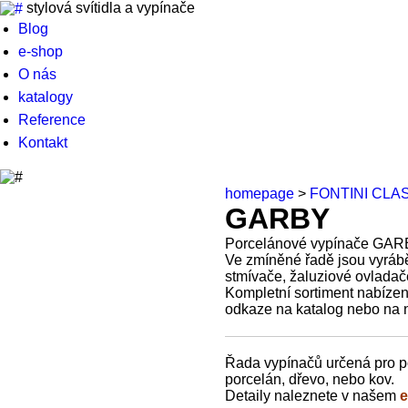
stylová svítidla a vypínače
Blog
e-shop
O nás
katalogy
Reference
Kontakt
homepage
>
FONTINI CLA
GARBY
Porcelánové vypínače GAR
Ve zmíněné řadě jsou vyráběn
stmívače, žaluziové ovladač
Kompletní sortiment nabízen
odkaze na katalog nebo na
Řada vypínačů určená pro po
porcelán, dřevo, nebo kov.
Detaily naleznete v našem
e