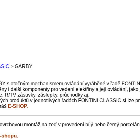
SSIC
>
GARBY
BY s otočným mechanismem ovládání vyráběné v řadě FONTI
y i další komponenty pro vedení elektřiny a její ovládání, jako j
e, R/TV zásuvky, záslepky, průchodky aj.
ých produktů v jednotlivých řadách FONTINI CLASSIC si lze pr
 náš
E-SHOP.
vrchovou montáž na zeď v provedení bílý nebo černý porcelán.
-shopu.